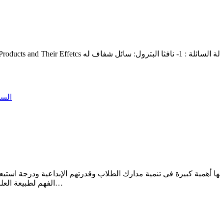
السل
الفهم لطبيعة العل
…