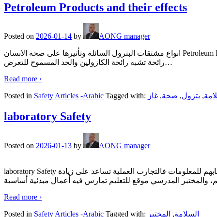
Petroleum Products and their effects
Posted on
2026-01-14
by
AONG manager
انواع مشتقات البترول السائلة وتأثيرها على صحة الانسان Petroleum Products and Their Effetcs شاكر محمود أحمد - رئيس جيولوجيين أقدم - معهد النفط/بغداد الحالة السائلة : 1- نافثا البترول: سائل شفاف له
رائحة تشبه رائحة الكازولين والحد المسموح للتعرض
…
Read more ›
Posted in
Safety Articles -Arabic
Tagged with:
غاز
,
صحة
,
بترول
,
امة
laboratory Safety
Posted on
2026-01-13
by
AONG manager
laboratory Safety السلامة في المختبرات العلمية الدراسة العملية والتجربة والملاحظة لها أهمية كبيرة في تنمية مدارك الطلاب وقدرتهم الإبداعية ودرجة استيعابهم للمعلومات فالتجارب العملية تساعد على زيادة
م، والمختبر المدرسي موقع للتعليم تمارس فيه أعمال مبدئية أساسية
Read more ›
Posted in
Safety Articles -Arabic
Tagged with:
المختبر
,
السلامة