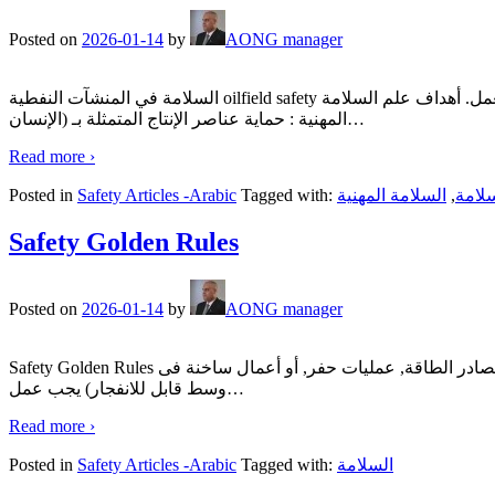
Posted on
2026-01-14
by
AONG manager
السلامة في المنشآت النفطية oilfield safety مؤيد حسين حمدي مفهوم السلامة : هو العلم الذي يسعى الى أداء العمل بصورة سليمة بشكل يضمن حماية عناصر الانتاج من مخاطر العمل. أهداف علم السلامة
المهنية : حماية عناصر الإنتاج المتمثلة بـ (الإنسان
…
Read more ›
Posted in
Safety Articles -Arabic
Tagged with:
السلامة المهنية
,
لامة
Safety Golden Rules
Posted on
2026-01-14
by
AONG manager
Safety Golden Rules القواعد الذهبية للسلامة تصاريح العمل قبل اجراء أى عمل يتضمن( الدخول الى أماكن مغلقة, التعامل مع نظام يحتوى على مصدر من مصادر الطاقة, عمليات حفر, أو أعمال ساخنة فى
وسط قابل للانفجار) يجب عمل
…
Read more ›
Posted in
Safety Articles -Arabic
Tagged with:
السلامة