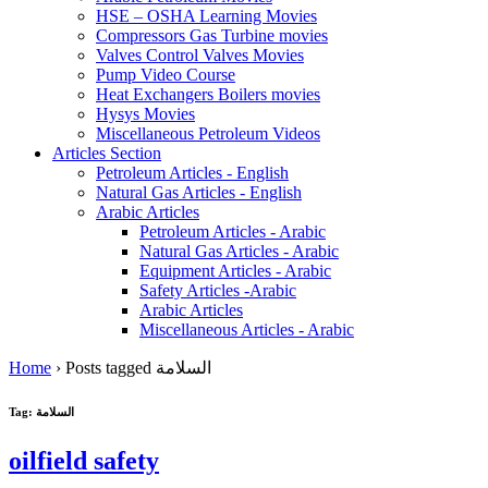
HSE – OSHA Learning Movies
Compressors Gas Turbine movies
Valves Control Valves Movies
Pump Video Course
Heat Exchangers Boilers movies
Hysys Movies
Miscellaneous Petroleum Videos
Articles Section
Petroleum Articles - English
Natural Gas Articles - English
Arabic Articles
Petroleum Articles - Arabic
Natural Gas Articles - Arabic
Equipment Articles - Arabic
Safety Articles -Arabic
Arabic Articles
Miscellaneous Articles - Arabic
Home
›
Posts tagged السلامة
Tag: السلامة
oilfield safety