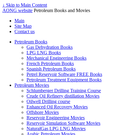
↓ Skip to Main Content
AONG website
Petroleum Books and Movies
Main
Site Map
Contact us
Petroleum Books
Gas Dehydration Books
LPG LNG Books
Mechanical Engineering Books
French Petroleum Books
Spanish Petroleum Books
Petrel Reservoir Software FREE Books
Petroleum Treatment Equipment Books
Petroleum Movies
Schlumberger Drilling Training Course
Crude Oil Refinery distillation Movies
Oilwell Drilling course
Enhanced Oil Recovery Movies
Offshore Movies
Reservoir Engineering Movies
Reservoir Simulation Software Movies
NaturalGas LPG LNG Movies
Arabic Petroleum Movies