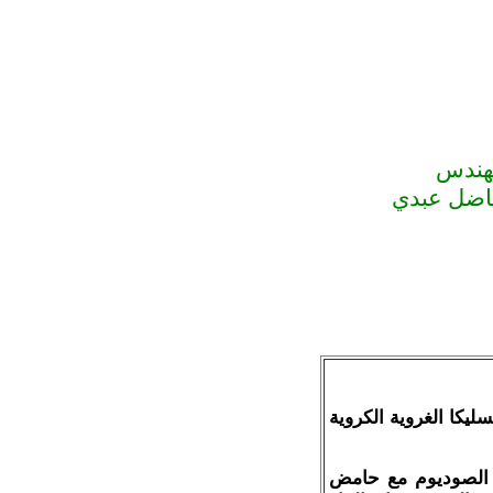
هندس
اضل عبدي
كا الغروية الكروية
 الصوديوم مع حامض