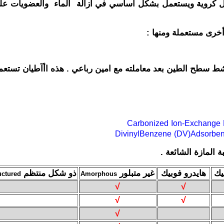
كال كروية ويستعمل بشكل اساسي في أزالة الماء والعضويات على
خرى مستعملة ومنها :
شط سطح الطين بعد معاملته مع امين رباعي . هذه اأآطيان تستعمل
Carbonized
Ion-Exchange
DivinylBenzene
(DV)Adsorben
 المازة الشائعة .
يك
هايدرو فوبيك
غير متبلور
ذو شكل منتظم
uctured
Amorphous
√
√
√
√
√