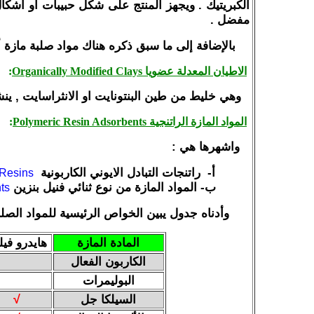
الكبريتيك . ويجهز المنتج على شكل حبيبات أو أش
مفضل .
بالإضافة إلى ما سبق ذكره هناك مواد صلبة مازة أ
الاطيان المعدلة عضويا
Organically Modified Clays
:
وهي خليط من طين البنتونايت او الانثراسايت , ين
المواد المازة الراتنجية Polymeric Resin Adsorbents
:
واشهرها هي :
أ‌-
راتنجات التبادل الايوني الكاربونية
Resins
ب‌-
المواد المازة من نوع ثنائي فنيل بنزين
ts
وأدناه جدول يبين الخواص الرئيسية للمواد الصلبة
المادة المازة
هايدرو فيل
الكاربون الفعال
البوليمرات
السيلكا جل
√