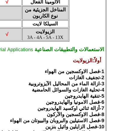
الألومينا الفعال
√
المناخل الجزيئية من
نوع الكاربون
السيلكا لايت
الزيولايت
√
3
A - 4A - 5A - 13X
الاستعمالات والتطبيقات الصناعية
rial
Applications
أولاً:الزيولايت
1-فصل الاوكسجين من الهواء
2-تجفيف الغازات
3-ازالة الماء من المحاليل الآيزوتروبية
4-تحلية الغازات والسوائل الحامضية
5-تنقية الهايدروجين
6-فصل الامونيا والهايدروجين
7-أزالة ثنائي اوكسيد الهايدروجين
8-فصل الاوكسجين والآركون
9-فصل الاستيلين والبروبان والبيوتان من الهواء
10-فصل الزايلين واثيل بنزين