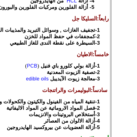
4-
أزالة
من الهايدروجين
HCL
5-
أزالة الفلورين ومركبات الفلورين والبورون
رابعاً:السليكا جل
1-تجفيف الغازات , وسوائل التبريد والمذيبات العضوية وزيت المحولات
2-كمجففات في حفظ المواد للخزن
3-السيطرة على نقطة الندى للغاز الطبيعي
خامساً:الاطيان
1-أزالة بولي كلورو باي فنيل
(
)
PCB
2-تصفية الزيوت المعدنية
3-معالجة زيوت الآيديبل
edible
oils
سادساً:البوليمرات والراتنجات
1-تنقية المياه من الفينول والكيتون والكحولات والانيلين
2-فصل المواد الاروماتية عن المواد الاليفاتية
3-أستخلاص البروتينات والانزيمات
4-أزالة الالوان من العصائر
5-أزالة العضويات عن بيروكسيد الهايدروجين