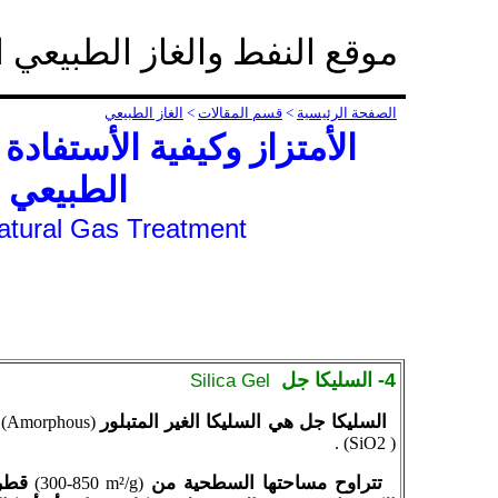
موقع النفط والغاز الطبيعي 
الصفحة الرئيسية
>
قسم المقالات
>
الغاز الطبيعي
الأمتزاز وكيفية الأستفادة
الطبيعي
atural Gas Treatment
4- السليكا جل
Gel
Silica
السليكا جل هي السليكا الغير المتبلور
)
Amorphous
(
) .
SiO2
(
تتراوح مساحتها السطحية من
قطر
)
300-850 m²/g
(