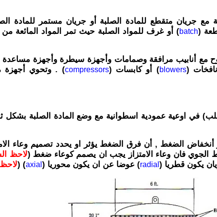
تة مع جريان متقطع للمادة الصلبة أو جريان مستمر للمادة الصل
عة (
) أو غرف للمواد الصلبة حيث تمر المواد المائعة من خ
batch
 مع أنابيب مرافقة وصمامات وأجهزة سيطرة وأجهزة مساعدة لآ
نافخات (
) أو كابسات (
) . وتحوي أجهزة م
compressors
blowers
صلب) في اوعية عمودية اسطوانية مع وضع المادة الصلبة بشكل ث
ر أنخفاض الضغط , أن فرق الضغط يؤثر او يحدد تصميم وعاء الام
 الجوي فان وعاء الامتزاز يجب ان يصمم كوعاء ضغط (
لاحظ ال
يان يكون قطريا (
) عوضا عن ان يكون محوريا (
) (
لاحظ
axial
radial