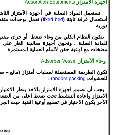
أجهزة الامتزاز
Adsorption
Equipments
تستعمل المواد الصلبة في أجهزة الآمتزاز الثاب
أستعمال غرفة ثابتة (
) تعمل بوحدات متقط
fixed
bed
دورية.
يتكون النظام الكلي من وعاء ضغط أو خزان مفتوح
للمادة الصلبة . وتحوي أجهزة معالجة الغاز على 
مضخات مع اوعية حقن لآتمام العملية المستمرة.
وعاء الآمتزاز
Adsorber
Vessel
تكون الطريقة المستعملة لعمليات أمتزاز (مائع – 
للحشوات
.
random
packing
يجب أن تصمم اجهزة الامتزاز بالاخذ بنظر الاعتبا
الامتزاز واعادة التنشيط تحت ضغط اعلى من الضغط
الآخر يكون الاختيار في تصنيع أوعية افقية حيث الجر