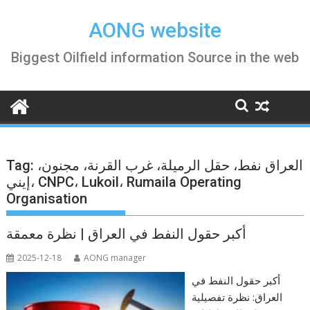
S
k
AONG website
i
Biggest Oilfield information Source in the web
p
t
o
c
o
n
t
Tag:
العراق نفط، حقل الرميلة، غرب القرنة، مجنون،
e
إيني، CNPC، Lukoil، Rumaila Operating
n
Organisation
t
أكبر حقول النفط في العراق | نظرة معمقة
2025-12-18
AONG manager
أكبر حقول النفط في
العراق: نظرة تفصيلية