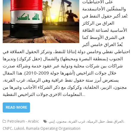
على الاحتياطيات
والمشغِّلين الأجانبمقدمة
:تُعد أكبر حقول النفط في
العراق من الركائز
الأساسية لصناعة الطاقة
في الشرق الأوسط كما
يُعدّ العراق خامس أكبر
احتياطي نفطي وخامس دولة إنتاجًا للنفط، وتتركز الحقول العملاقة في
الجنوب (بمنطقة البصرة ومحيطها) والشمال (حقل كركوك) وتديرها
شراكات بين شركات محلية ودولية عبر عقود خدمة وشراكة صدرت
خلال جولات التراخيص (أشهرها جولة 2009-2010). هذا المقال
يستعرض أبرز ستة حقول نفط عراقية وهي الرميلة، غرب القرنة،
مجنون، الزبير، الحلفاية، وكركوك مع ذكر الشركاء الأجانب وغيرها من
المعلومات الاخرى.جولات التراخيص النفطية…
READ MORE
Petroleum - Arabic
العراق نفط، حقل الرميلة، غرب القرنة، مجنون، إيني،
CNPC، Lukoil، Rumaila Operating Organisation