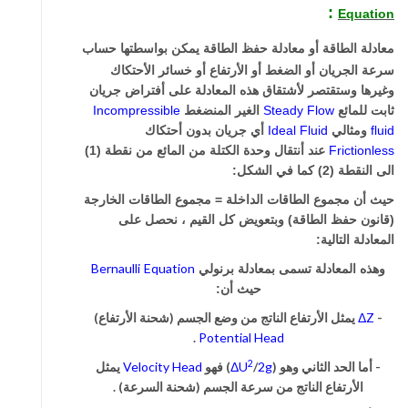
:
Equation
معادلة الطاقة أو معادلة حفظ الطاقة يمكن بواسطتها حساب
سرعة الجريان أو الضغط أو الأرتفاع أو خسائر الأحتكاك
وغيرها وستقتصر لأشتقاق هذه المعادلة على أفتراض جريان
ثابت للمائع
Flow
Steady
الغير المنضغط
Incompressible
fluid
ومثالي
Fluid
Ideal
أي جريان بدون أحتكاك
Frictionless
عند أنتقال وحدة الكتلة من المائع من نقطة (1)
الى النقطة (2) كما في الشكل:
حيث أن مجموع الطاقات الداخلة = مجموع الطاقات الخارجة
(قانون حفظ الطاقة) وبتعويض كل القيم ، نحصل على
المعادلة التالية:
Bernaulli
Equation
وهذه المعادلة تسمى بمعادلة برنولي
حيث أن:
-
ΔZ
يمثل الأرتفاع الناتج من وضع الجسم (شحنة الأرتفاع)
.
Potential
Head
2
- أما الحد الثاني وهو (
2g
/
ΔU
) فهو
Head
Velocity
يمثل
الأرتفاع الناتج من سرعة الجسم (شحنة السرعة) .