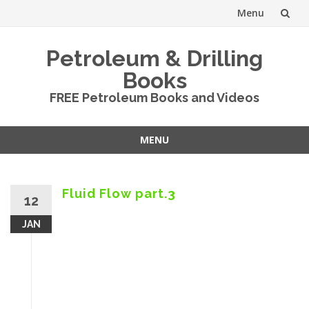
Menu
Skip
Petroleum & Drilling
to
Books
content
FREE Petroleum Books and Videos
MENU
Skip
to
content
Fluid Flow part.3
12
JAN