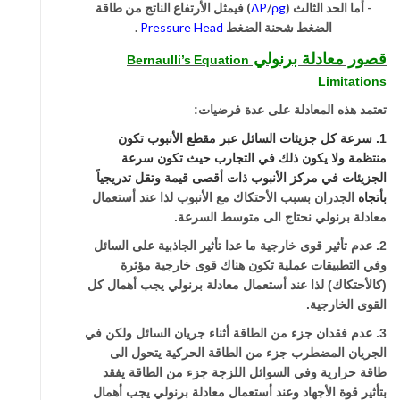
- أما الحد الثالث (
ρg
/
P
Δ
)
فيمثل الأرتفاع الناتج من طاقة
الضغط شحنة الضغط
Head
Pressure
.
قصور معادلة برنولي
Bernaulli’s
Equation
Limitations
تعتمد هذه المعادلة على عدة فرضيات:
1. سرعة كل جزيئات السائل عبر مقطع الأنبوب تكون
منتظمة ولا يكون ذلك في التجارب حيث تكون سرعة
الجزيئات في مركز الأنبوب ذات أقصى قيمة وتقل تدريجياً
بأتجاه
الجدران بسبب الأحتكاك مع الأنبوب لذا عند أستعمال
معادلة برنولي نحتاج الى متوسط السرعة.
2. عدم تأثير قوى خارجية ما عدا تأثير الجاذبية على السائل
وفي التطبيقات عملية تكون هناك قوى خارجية مؤثرة
(كالأحتكاك) لذا عند أستعمال معادلة برنولي يجب أهمال كل
القوى الخارجية.
3. عدم فقدان جزء من الطاقة أثناء جريان السائل ولكن في
الجريان المضطرب جزء من الطاقة الحركية يتحول الى
طاقة حرارية وفي السوائل اللزجة جزء من الطاقة يفقد
بتأثير قوة الأجهاد وعند أستعمال معادلة برنولي يجب أهمال