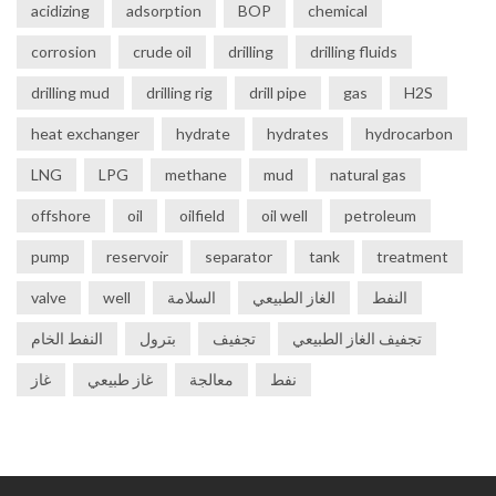
acidizing
adsorption
BOP
chemical
corrosion
crude oil
drilling
drilling fluids
drilling mud
drilling rig
drill pipe
gas
H2S
heat exchanger
hydrate
hydrates
hydrocarbon
LNG
LPG
methane
mud
natural gas
offshore
oil
oilfield
oil well
petroleum
pump
reservoir
separator
tank
treatment
النفط
الغاز الطبيعي
السلامة
well
valve
تجفيف الغاز الطبيعي
تجفيف
بترول
النفط الخام
نفط
معالجة
غاز طبيعي
غاز