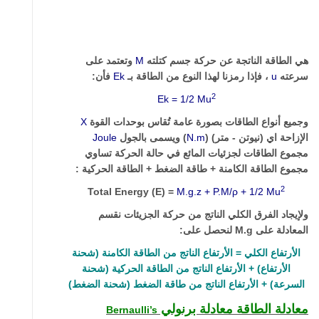
هي الطاقة الناتجة عن حركة جسم كتلته
M
وتعتمد على
سرعته
u
، فإذا رمزنا لهذا النوع من الطاقة بـ
Ek
فأن:
2
Ek
= 1/2 Mu
وجميع أنواع الطاقات بصورة عامة تُقاس بوحدات القوة
X
الإزاحة اي (نيوتن - متر) (
N.m
) ويسمى بالجول
Joule
مجموع الطاقات لجزئيات المائع في حالة الحركة تساوي
مجموع الطاقة الكامنة + طاقة الضغط + الطاقة الحركية :
2
Total Energy (E) =
M.g.z +
P.M/
ρ
+
1/2 Mu
ولإيجاد الفرق الكلي الناتج من حركة الجزيئات نقسم
المعادلة على
M.g
لنحصل على:
الأرتفاع الكلي = الأرتفاع الناتج من الطاقة الكامنة (شحنة
الأرتفاع) + الأرتفاع الناتج من الطاقة الحركية (شحنة
السرعة) + الأرتفاع الناتج من طاقة الضغط (شحنة الضغط)
معادلة الطاقة معادلة برنولي
Bernaulli’s