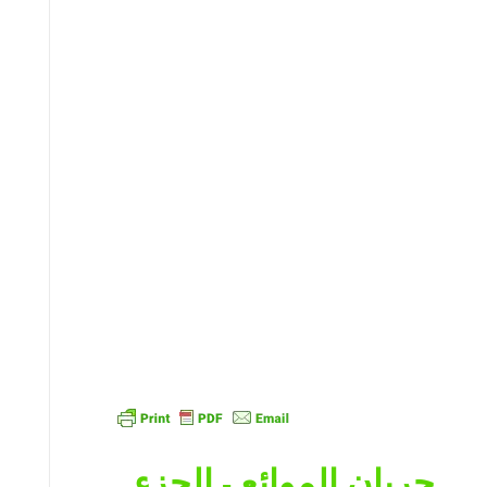
جريان الموائع
الجزء
-