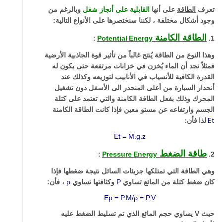
تعرف
الطاقة
على أنها
القابلية على أنجاز شغل
وبالرغم من
وجود أشكال مختلفة ، لكننا سنختصرها على الأنواع التالية:
الطاقة الكامنة
:
Potential
Energy
1.
وهذا النوع من الطاقة يُنتج غالباً من تأثير قوة الجاذبية الأرضية
فمثلاً نجد أن الماء يُخزن في خزانات مرتفعة حتى يكون له
القدرة الكافية للأنسياب في الأنابيب لتوزيعه
وكذلك عند
أنحدار السيارة من أعلى المنحدر الى الأسفل دون تشغيل
المحرك وذلك بفعل الطاقة الكامنة والتي تعتمد على كتلة
الجسم وارتفاعه عن مستو معين فإذا كانت
الطاقة الكامنة
Et
لذا فأن:
Et
= M.g.z
طاقة الضغط
:
Pressure
Energy
2.
وهي الطاقة التي تمتلكها جزيئات السائل نتيجة ضغطها فإذا
كان ضغط كتلة من المائع تساوي
P
وكثافتها تساوي
ρ
، فأن:
E
p = P.M/
ρ
= P.V
حيث V يساوي حجم المائع الذي تم تسليط الضغط عليه